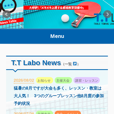
Skip
to
content
Menu
T.T Labo News
（一覧
）
2026/08/02
お知らせ
主催大会
講習・レッスン
猛暑の8月ですが大会も多く、レッスン・教室は
大人気！ 3つのグループレッスン他8月度の参加
予約状況
2026/07/28
主催大会
大会・イベント