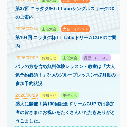
第37回 ニッタク杯T.T LaboシングルスリーグDX
のご案内
2026/07/14
主催大会
大会・イベント
第104回 ニッタク杯T.T LaboドリームCUPのご案
内
2026/07/02
お知らせ
主催大会
講習・レッスン
パラの方を含め無料体験レッスン・教室は「大人
気予約必須！」3つのグループレッスン他7月度の
参加予約状況
2026/06/29
お知らせ
主催大会
盛大に開催！第100回記念ドリームCUPでは参加
者の皆さまにお祝いをたくさんいただきありがと
うごました。