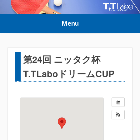
Skip
to
Menu
content
第24回 ニッタク杯
T.TLaboドリームCUP