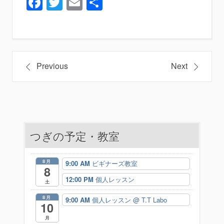
Facebook
Twitter
Email
共
有
投
Previous
Next
稿
ナ
ビ
つぎの予定・教室
ゲ
ー
8月
9:00 AM
ビギナーズ教室
8
シ
12:00 PM
個人レッスン
土
ョ
8月
9:00 AM
個人レッスン
@ T.T Labo
10
ン
月