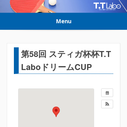
Skip
to
Menu
content
第58回 スティガ杯杯T.T
LaboドリームCUP