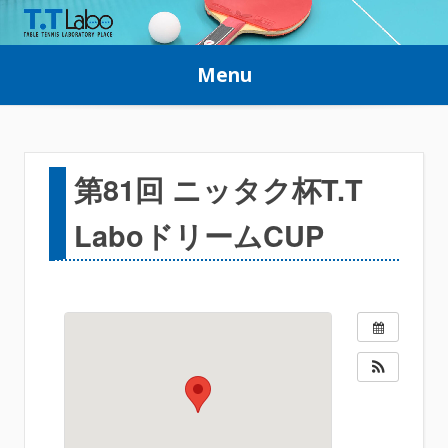
Skip
to
Menu
content
第81回 ニッタク杯T.T
LaboドリームCUP