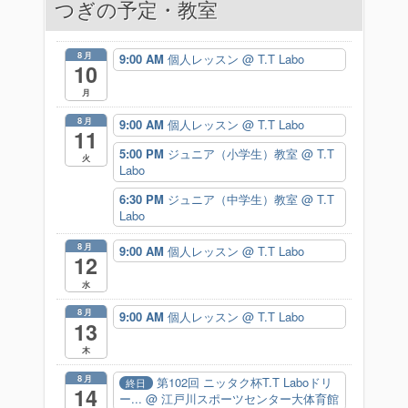
つぎの予定・教室
ゲ
ー
8月
9:00 AM
個人レッスン
@ T.T Labo
10
シ
月
ョ
8月
9:00 AM
個人レッスン
@ T.T Labo
11
ン
5:00 PM
ジュニア（小学生）教室
@ T.T
火
Labo
6:30 PM
ジュニア（中学生）教室
@ T.T
Labo
8月
9:00 AM
個人レッスン
@ T.T Labo
12
水
8月
9:00 AM
個人レッスン
@ T.T Labo
13
木
8月
第102回 ニッタク杯T.T Laboドリ
終日
14
ー...
@ 江戸川スポーツセンター大体育館