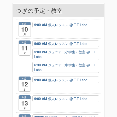
ビ
つぎの予定・教室
ゲ
ー
8月
9:00 AM
個人レッスン
@ T.T Labo
10
シ
月
ョ
8月
9:00 AM
個人レッスン
@ T.T Labo
11
ン
5:00 PM
ジュニア（小学生）教室
@ T.T
火
Labo
6:30 PM
ジュニア（中学生）教室
@ T.T
Labo
8月
9:00 AM
個人レッスン
@ T.T Labo
12
水
8月
9:00 AM
個人レッスン
@ T.T Labo
13
木
8月