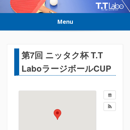
Skip
to
Menu
content
第7回 ニッタク杯 T.T
LaboラージボールCUP