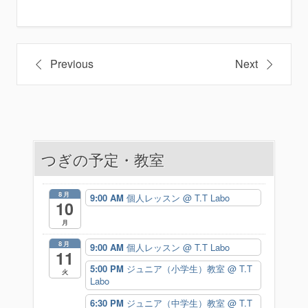
投
Previous
Next
稿
ナ
ビ
つぎの予定・教室
ゲ
ー
8月
9:00 AM
個人レッスン
@ T.T Labo
10
シ
月
ョ
8月
9:00 AM
個人レッスン
@ T.T Labo
11
ン
5:00 PM
ジュニア（小学生）教室
@ T.T
火
Labo
6:30 PM
ジュニア（中学生）教室
@ T.T