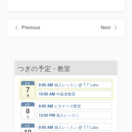
投
Previous
Next
稿
ナ
ビ
つぎの予定・教室
ゲ
ー
8月
9:00 AM
個人レッスン
@ T.T Labo
7
シ
10:00 AM
中級者教室
金
ョ
8月
9:00 AM
ビギナーズ教室
8
ン
12:00 PM
個人レッスン
土
8月
9:00 AM
個人レッスン
@ T.T Labo
10