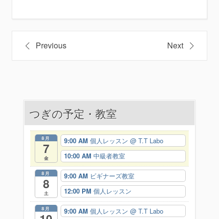
投
Previous
Next
稿
ナ
ビ
つぎの予定・教室
ゲ
ー
8月
9:00 AM
個人レッスン
@ T.T Labo
7
シ
10:00 AM
中級者教室
金
ョ
8月
9:00 AM
ビギナーズ教室
8
ン
12:00 PM
個人レッスン
土
8月
9:00 AM
個人レッスン
@ T.T Labo
10