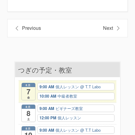
投
Previous
Next
稿
ナ
ビ
つぎの予定・教室
ゲ
ー
8月
9:00 AM
個人レッスン
@ T.T Labo
7
シ
10:00 AM
中級者教室
金
ョ
8月
9:00 AM
ビギナーズ教室
8
ン
12:00 PM
個人レッスン
土
8月
9:00 AM
個人レッスン
@ T.T Labo
10