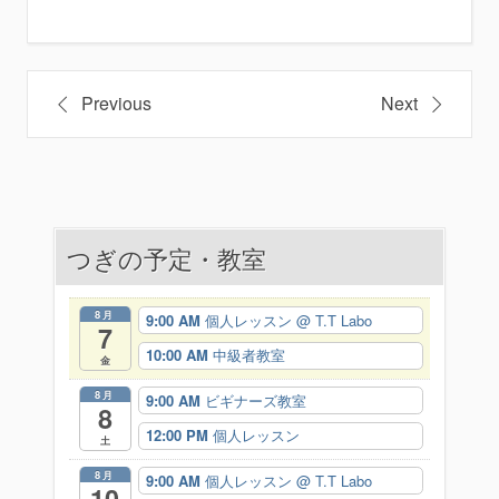
投
Previous
Next
稿
ナ
ビ
つぎの予定・教室
ゲ
ー
8月
9:00 AM
個人レッスン
@ T.T Labo
7
シ
10:00 AM
中級者教室
金
ョ
8月
9:00 AM
ビギナーズ教室
8
ン
12:00 PM
個人レッスン
土
8月
9:00 AM
個人レッスン
@ T.T Labo
10