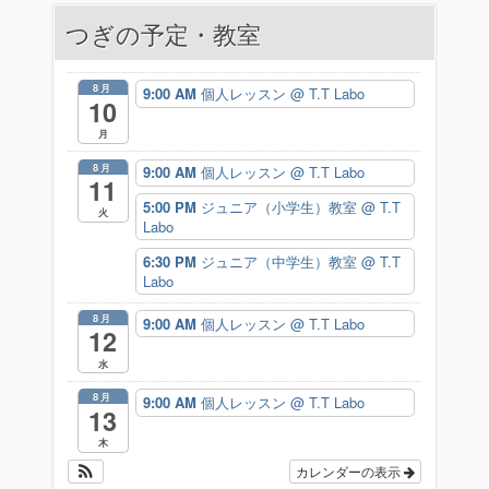
つぎの予定・教室
ゲ
ー
8月
9:00 AM
個人レッスン
@ T.T Labo
10
シ
月
ョ
8月
9:00 AM
個人レッスン
@ T.T Labo
11
ン
5:00 PM
ジュニア（小学生）教室
@ T.T
火
Labo
6:30 PM
ジュニア（中学生）教室
@ T.T
Labo
8月
9:00 AM
個人レッスン
@ T.T Labo
12
水
8月
9:00 AM
個人レッスン
@ T.T Labo
13
木
カレンダーの表示