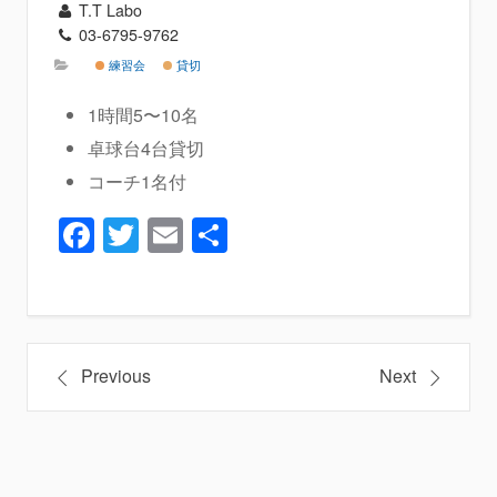
T.T Labo
03-6795-9762
練習会
貸切
1時間5〜10名
卓球台4台貸切
コーチ1名付
Facebook
Twitter
Email
共
有
投
Previous
Next
稿
ナ
ビ