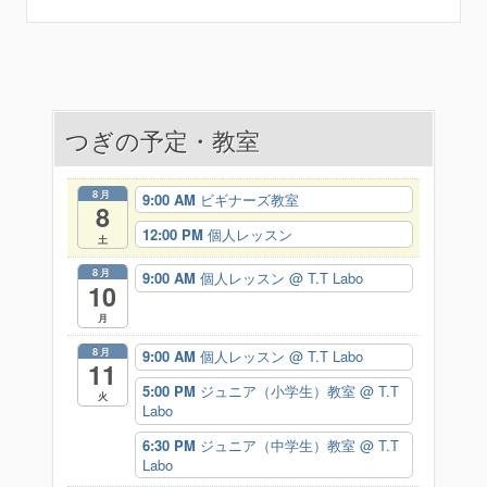
稿
ナ
ビ
つぎの予定・教室
ゲ
ー
8月
9:00 AM
ビギナーズ教室
8
シ
12:00 PM
個人レッスン
土
ョ
8月
9:00 AM
個人レッスン
@ T.T Labo
10
ン
月
8月
9:00 AM
個人レッスン
@ T.T Labo
11
5:00 PM
ジュニア（小学生）教室
@ T.T
火
Labo
6:30 PM
ジュニア（中学生）教室
@ T.T
Labo