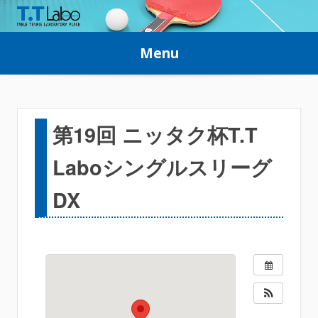
Skip
to
Menu
content
第19回 ニッタク杯T.T
Laboシングルスリーグ
DX