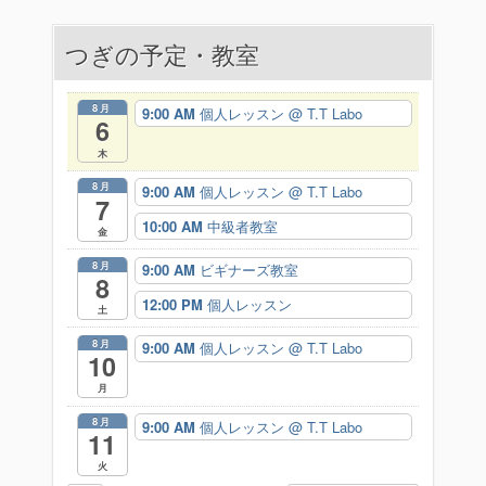
ビ
つぎの予定・教室
ゲ
ー
8月
9:00 AM
個人レッスン
@ T.T Labo
6
シ
木
ョ
8月
9:00 AM
個人レッスン
@ T.T Labo
7
ン
10:00 AM
中級者教室
金
8月
9:00 AM
ビギナーズ教室
8
12:00 PM
個人レッスン
土
8月
9:00 AM
個人レッスン
@ T.T Labo
10
月
8月
9:00 AM
個人レッスン
@ T.T Labo
11
火