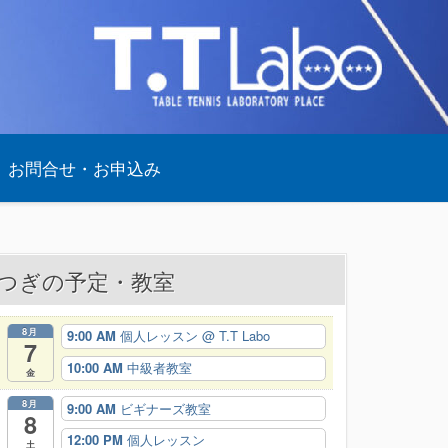
お問合せ・お申込み
つぎの予定・教室
8月
9:00 AM
個人レッスン
@ T.T Labo
7
10:00 AM
中級者教室
金
8月
9:00 AM
ビギナーズ教室
8
12:00 PM
個人レッスン
土