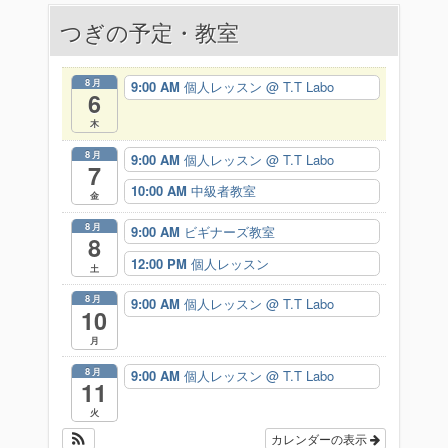
つぎの予定・教室
ゲ
ー
8月
9:00 AM
個人レッスン
@ T.T Labo
6
シ
木
ョ
8月
9:00 AM
個人レッスン
@ T.T Labo
7
ン
10:00 AM
中級者教室
金
8月
9:00 AM
ビギナーズ教室
8
12:00 PM
個人レッスン
土
8月
9:00 AM
個人レッスン
@ T.T Labo
10
月
8月
9:00 AM
個人レッスン
@ T.T Labo
11
火
カレンダーの表示