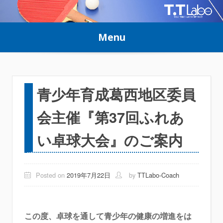
Skip
to
Menu
content
青少年育成葛西地区委員
会主催『第37回ふれあ
い卓球大会』のご案内
Posted on
2019年7月22日
by
TTLabo-Coach
この度、卓球を通して青少年の健康の増進をは