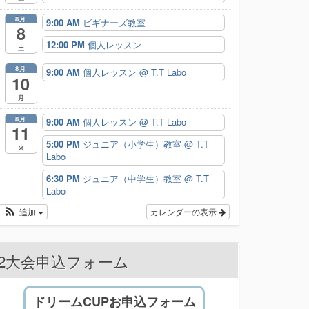
8月
9:00 AM
ビギナーズ教室
8
12:00 PM
個人レッスン
土
8月
9:00 AM
個人レッスン
@ T.T Labo
10
月
8月
9:00 AM
個人レッスン
@ T.T Labo
11
5:00 PM
ジュニア（小学生）教室
@ T.T
火
Labo
6:30 PM
ジュニア（中学生）教室
@ T.T
Labo
追加
カレンダーの表示
2大会申込フォーム
ドリームCUPお申込フォーム