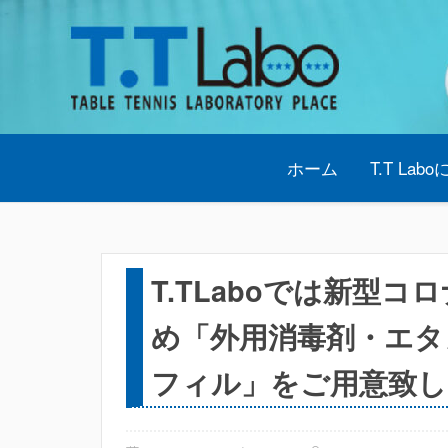
Skip
to
content
ホーム
T.T Lab
T.TLaboでは新型
め「外用消毒剤・エタ
フィル」をご用意致し