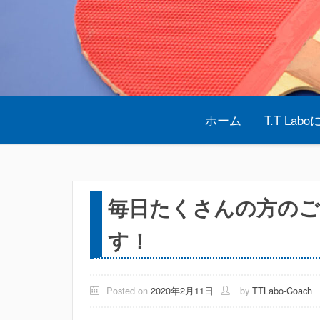
Skip
to
content
ホーム
T.T Lab
毎日たくさんの方の
す！
Posted on
2020年2月11日
by
TTLabo-Coach