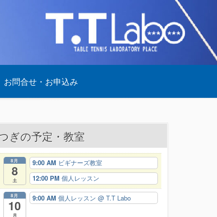
お問合せ・お申込み
つぎの予定・教室
8月
9:00 AM
ビギナーズ教室
8
12:00 PM
個人レッスン
土
8月
9:00 AM
個人レッスン
@ T.T Labo
10
月