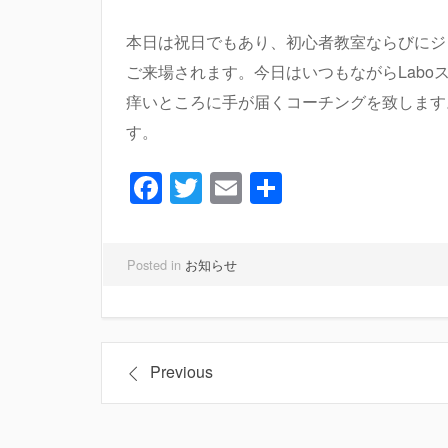
本日は祝日でもあり、初心者教室ならびにジ
ご来場されます。今日はいつもながらLabo
痒いところに手が届くコーチングを致します
す。 
Facebook
Twitter
Email
共
有
Posted in
お知らせ
投
Previous
稿
ナ