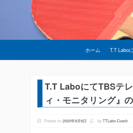
Skip
to
content
ホーム
T.T Lab
T.T LaboにてTB
ィ・モニタリング』の
Posted on
2020年9月8日
by
TTLabo-Coach