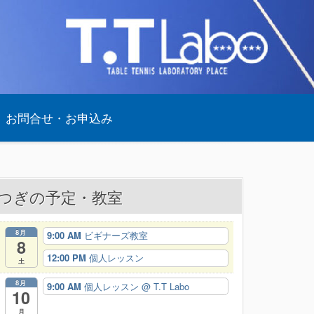
お問合せ・お申込み
つぎの予定・教室
8月
9:00 AM
ビギナーズ教室
8
12:00 PM
個人レッスン
土
8月
9:00 AM
個人レッスン
@ T.T Labo
10
月