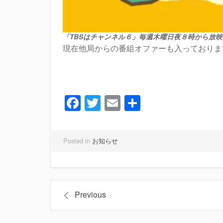
「TBSはチャンネル６」
毎週木曜日夜８時から放映
現在他局からの番組オファーも入っておりま
Facebook
Twitter
Email
共
有
Posted in
お知らせ
投
Previous
稿