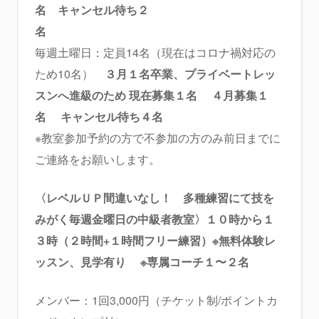
名
キャンセル待ち２
名
毎週土曜日：定員14名（現在はコロナ禍対応の
ため10名）
３月１名卒業、プライベートレッ
スンへ進級のため
現在募集１名 ４月募集１
名 キャンセル待ち４名
※教室参加予約の方で不参加の方のみ前日までに
ご連絡をお願いします。
〈レベルＵＰ間違いなし！ 多種練習にて技を
みがく毎週金曜日の中級者教室〉１０時から１
３時（２時間+１時間フリー練習）※無料体験レ
ッスン、見学有り
※専属コーチ１〜２名
メンバー：1回3,000円（チケット制/ポイントカ