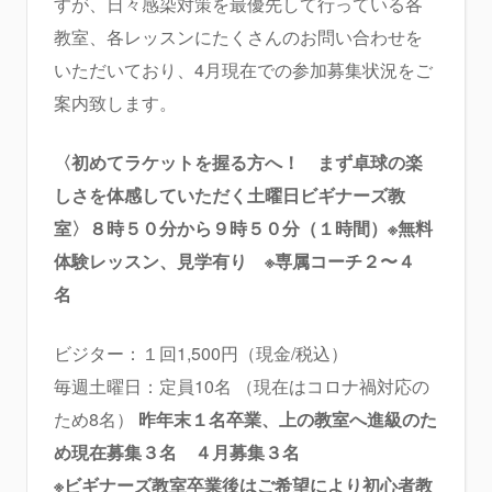
すが、日々感染対策を最優先して行っている各
教室、各レッスンにたくさんのお問い合わせを
いただいており、4月現在での参加募集状況をご
案内致します。
〈初めてラケットを握る方へ！ まず卓球の楽
しさを体感していただく土曜日ビギナーズ教
室〉８時５０分から９時５０分（１時間）※無料
体験レッスン、見学有り
※専属コーチ２〜４
名
ビジター：１回1,500円（現金/税込）
毎週土曜日：定員10名 （現在はコロナ禍対応の
ため8名）
昨年末１名卒業、上の教室へ進級のた
め現在募集３名 ４月募集３名
※ビギナーズ教室卒業後はご希望により初心者教