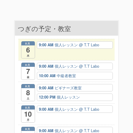
ナ
ビ
つぎの予定・教室
ゲ
ー
8月
9:00 AM
個人レッスン
@ T.T Labo
6
シ
木
ョ
8月
9:00 AM
個人レッスン
@ T.T Labo
7
ン
10:00 AM
中級者教室
金
8月
9:00 AM
ビギナーズ教室
8
12:00 PM
個人レッスン
土
8月
9:00 AM
個人レッスン
@ T.T Labo
10
月
8月
9:00 AM
個人レッスン
@ T.T Labo