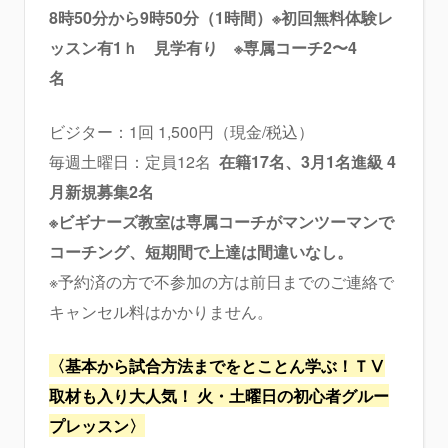
8時50分から9時50分（1時間）※初回無料体験レ
ッスン有1ｈ 見学有り
※専属コーチ2〜4
名
ビジター：1回 1,500円（現金/税込）
毎週土曜日：定員12名
在籍17名、3月1名進級 4
月
新規
募集2名
※ビギナーズ教室は専属コーチがマンツーマンで
コーチング、短期間で上達は間違いなし。
※予約済の方で不参加の方は前日までのご連絡で
キャンセル料はかかりません。
〈基本から試合方法までをとことん学ぶ！
ＴⅤ
取材も入り
大人気！ 火・土曜日の初心者グルー
プレッスン〉