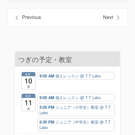
投
Previous
Next
稿
ナ
ビ
つぎの予定・教室
ゲ
ー
8月
9:00 AM
個人レッスン
@ T.T Labo
10
シ
月
ョ
8月
9:00 AM
個人レッスン
@ T.T Labo
11
ン
5:00 PM
ジュニア（小学生）教室
@ T.T
火
Labo
6:30 PM
ジュニア（中学生）教室
@ T.T
Labo