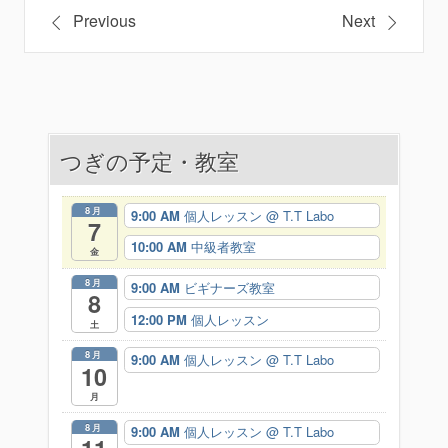
投
Previous
Next
稿
ナ
ビ
つぎの予定・教室
ゲ
ー
8月
9:00 AM
個人レッスン
@ T.T Labo
7
シ
10:00 AM
中級者教室
金
ョ
8月
9:00 AM
ビギナーズ教室
8
ン
12:00 PM
個人レッスン
土
8月
9:00 AM
個人レッスン
@ T.T Labo
10
月
8月
9:00 AM
個人レッスン
@ T.T Labo