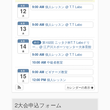
8月
9:00 AM
個人レッスン
@ T.T Labo
12
水
8月
9:00 AM
個人レッスン
@ T.T Labo
13
木
8月
第102回 ニッタク杯T.T Laboドリ
終日
14
ー...
@ 江戸川スポーツセンター大体育館
金
9:00 AM
個人レッスン
@ T.T Labo
10:00 AM
中級者教室
8月
9:00 AM
ビギナーズ教室
15
12:00 PM
個人レッスン
土
カレンダーの表示
2大会申込フォーム