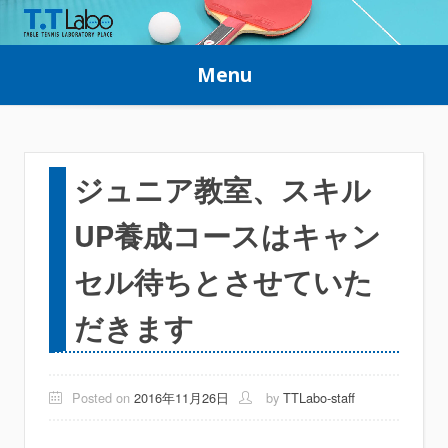
Skip
to
Menu
content
ジュニア教室、スキル
UP養成コースはキャン
セル待ちとさせていた
だきます
Posted on
2016年11月26日
by
TTLabo-staff