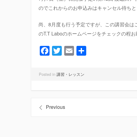
のでこれからのお申込みはキャンセル待ちと
尚、8月度も行う予定ですが、この講習会は
のT.T Laboのホームページをチェックの程
Facebook
Twitter
Email
共
有
Posted in
講習・レッスン
投
Previous
稿
ナ