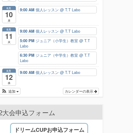
8月
9:00 AM
個人レッスン
@ T.T Labo
10
月
8月
9:00 AM
個人レッスン
@ T.T Labo
11
5:00 PM
ジュニア（小学生）教室
@ T.T
火
Labo
6:30 PM
ジュニア（中学生）教室
@ T.T
Labo
8月
9:00 AM
個人レッスン
@ T.T Labo
12
水
追加
カレンダーの表示
2大会申込フォーム
ドリームCUPお申込フォーム