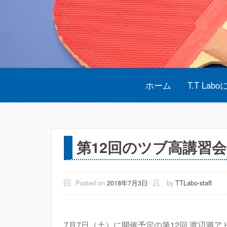
Skip
to
content
ホーム
T.T Lab
第12回のツブ高講習
Posted on
2018年7月3日
by
TTLabo-staff
7月7日（土）に開催予定の第12回 渡辺満