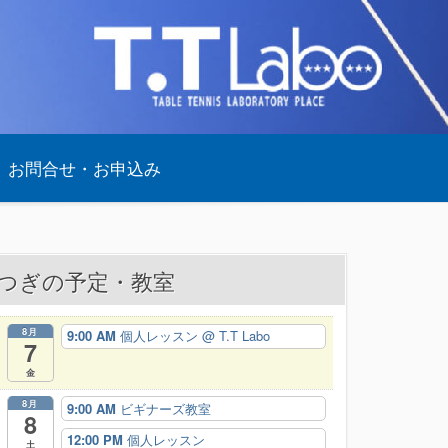
お問合せ・お申込み
つぎの予定・教室
8月
9:00 AM
個人レッスン
@ T.T Labo
7
金
8月
9:00 AM
ビギナーズ教室
8
12:00 PM
個人レッスン
土