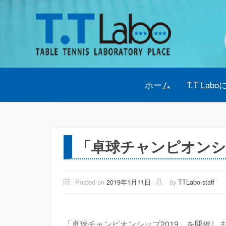
Skip
to
content
ホーム
T.T Lab
「卓球チャンピオンシ
Posted on
2019年1月11日
by
TTLabo-staff
「卓球チャンピオンシップ2019」を開催し