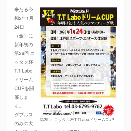
来たる令
和2年1月
24日
（金）に
新年初の
第29回 ニ
ッタク杯
T.T Labo
ドリーム
CUPを開
催しま
す。
ダブルス
第29回 ニッタク杯T.TLaboドリームCUP
のみの大