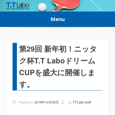
Skip
to
Menu
content
第29回 新年初！ニッタ
ク杯T.T Laboドリーム
CUPを盛大に開催しま
す。
Posted on
2019年10月25日
by
TTLabo-staff