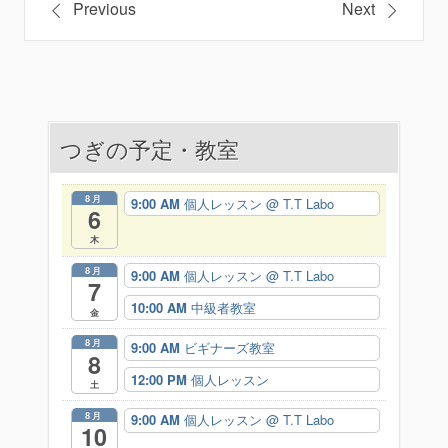
Previous
Next
稿
ナ
ビ
つぎの予定・教室
ゲ
ー
8月
9:00 AM
個人レッスン
@ T.T Labo
6
シ
木
ョ
8月
9:00 AM
個人レッスン
@ T.T Labo
7
ン
10:00 AM
中級者教室
金
8月
9:00 AM
ビギナーズ教室
8
12:00 PM
個人レッスン
土
8月
9:00 AM
個人レッスン
@ T.T Labo
10