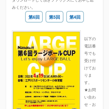
みください。
第6回
第5回
第4回
以下の
電話番
号でも
受け付
けてお
りま
す。
★お問
い合わ
せ・お