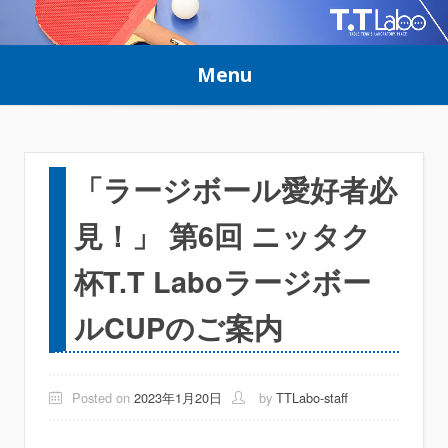
Skip
to
Menu
content
「ラージボール愛好者必
見！」 第6回 ニッタク
杯T.T Laboラージボー
ルCUPのご案内
Posted on
2023年1月20日
by
TTLabo-staff