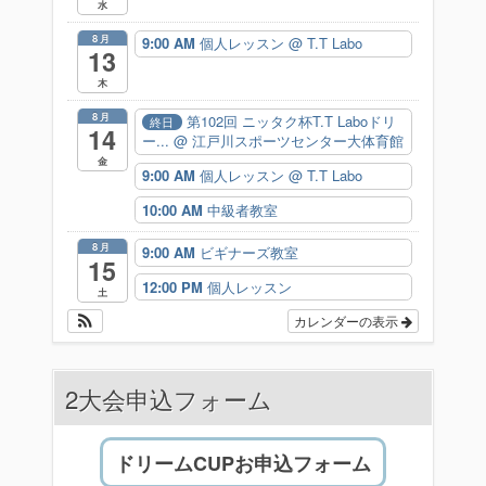
水
8月
9:00 AM
個人レッスン
@ T.T Labo
13
木
8月
第102回 ニッタク杯T.T Laboドリ
終日
14
ー...
@ 江戸川スポーツセンター大体育館
金
9:00 AM
個人レッスン
@ T.T Labo
10:00 AM
中級者教室
8月
9:00 AM
ビギナーズ教室
15
12:00 PM
個人レッスン
土
カレンダーの表示
2大会申込フォーム
ドリームCUPお申込フォーム